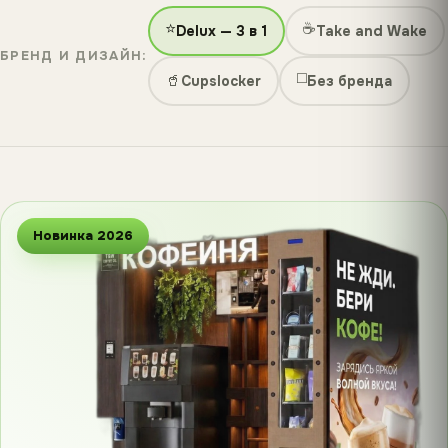
⭐
☕
Delux — 3 в 1
Take and Wake
БРЕНД И ДИЗАЙН:
◻️
🥤
Cupslocker
Без бренда
Новинка 2026