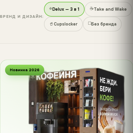
⭐
☕
Delux — 3 в 1
Take and Wake
БРЕНД И ДИЗАЙН:
◻️
🥤
Cupslocker
Без бренда
Новинка 2026