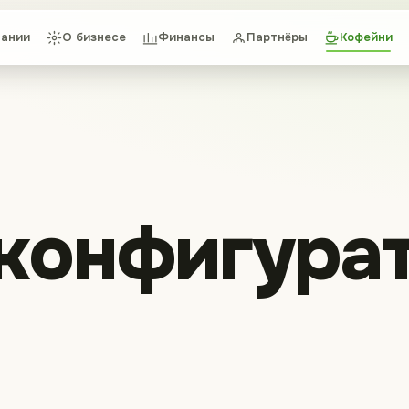
пании
О бизнесе
Финансы
Партнёры
Кофейни
конфигура