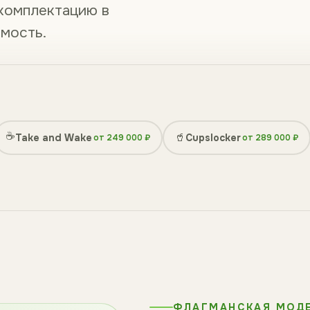
 комплектацию в
имость.
☕
🥤
Take and Wake
Cupslocker
от 249 000 ₽
от 289 000 ₽
ФЛАГМАНСКАЯ МОД