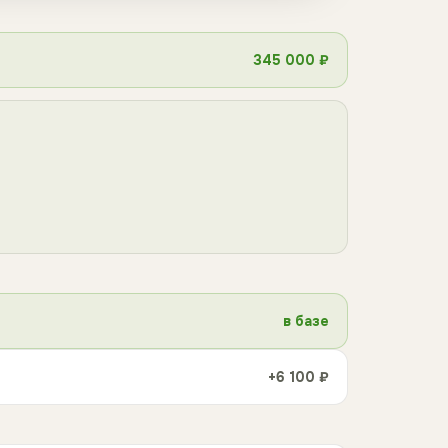
345 000 ₽
в базе
+6 100 ₽