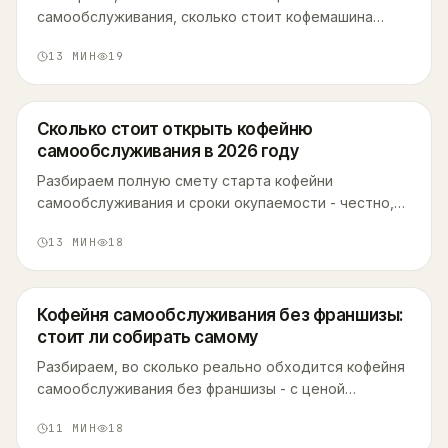
самообслуживания, сколько стоит кофемашина
новая и б/у, на чём чаще всего ломается
13
МИН
19
оборудование и где новички теряют деньги при
выборе.
Сколько стоит открыть кофейню
самообслуживания в 2026 году
Разбираем полную смету старта кофейни
самообслуживания и сроки окупаемости - честно,
по статьям расходов, с реальными цифрами рынка.
13
МИН
18
Кофейня самообслуживания без франшизы:
стоит ли собирать самому
Разбираем, во сколько реально обходится кофейня
самообслуживания без франшизы - с ценой
аппарата, скрытыми расходами и документами - и
11
МИН
18
когда выгоднее взять готовое решение.