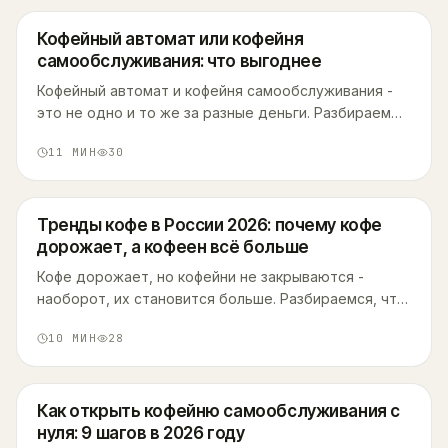
Кофейный автомат или кофейня
самообслуживания: что выгоднее
Кофейный автомат и кофейня самообслуживания -
это не одно и то же за разные деньги. Разбираем
разницу в оборудовании, вкусе, вложениях и рисках
11
МИН
30
на цифрах рынка 2025-2026.
Тренды кофе в России 2026: почему кофе
дорожает, а кофеен всё больше
Кофе дорожает, но кофейни не закрываются -
наоборот, их становится больше. Разбираемся, что
происходит на рынке кофе в России в 2026 году:
10
МИН
28
цены, форматы и привычки.
Как открыть кофейню самообслуживания с
нуля: 9 шагов в 2026 году