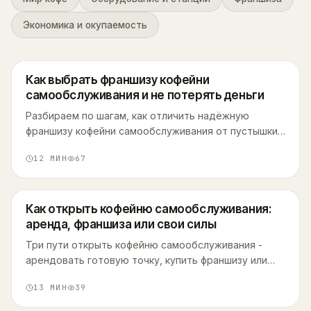
Экономика и окупаемость
Как выбрать франшизу кофейни
самообслуживания и не потерять деньги
Разбираем по шагам, как отличить надёжную
франшизу кофейни самообслуживания от пустышки:
красные флаги, проверка франчайзера по открытым
12
МИН
67
реестрам, что смотреть в договоре и сколько
реально стоит вход.
Как открыть кофейню самообслуживания:
аренда, франшиза или свои силы
Три пути открыть кофейню самообслуживания -
арендовать готовую точку, купить франшизу или
собрать всё самому. Сравниваем деньги, время и
13
МИН
39
риски на реальных цифрах.