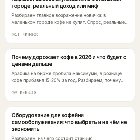
городе: реальный доход или миф
Разбираем главное возражение новичка: в
маленьком городе кофе не купят. Спрос, реальные
цифры точек, выбор локации и сколько нужно на
11
МИН
20
старт.
Почему дорожает кофе в 2026 и что будет с
ценами дальше
Арабика на бирже пробила максимумы, в рознице
кофе прибавил 15-20% за год. Разбираем, почему
это происходит, когда подешевеет и как пить кофе
9
МИН
20
без переплаты.
Оборудование для кофейни
самообслуживания: что выбрать и на чём не
экономить
Разбираем, из чего состоит станция