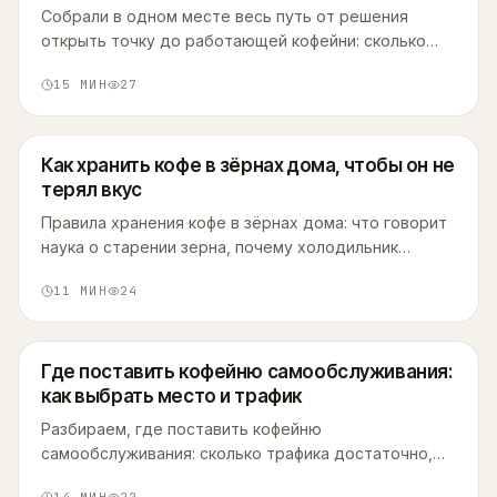
Собрали в одном месте весь путь от решения
открыть точку до работающей кофейни: сколько
вложить, какие документы оформить и как не
15
МИН
27
попасть на нечестную франшизу.
Как хранить кофе в зёрнах дома, чтобы он не
терял вкус
Правила хранения кофе в зёрнах дома: что говорит
наука о старении зерна, почему холодильник
вредит, а правильная заморозка помогает, и в чём
11
МИН
24
держать запас.
Где поставить кофейню самообслуживания:
как выбрать место и трафик
Разбираем, где поставить кофейню
самообслуживания: сколько трафика достаточно,
какие типы локаций выгоднее и что делать, если