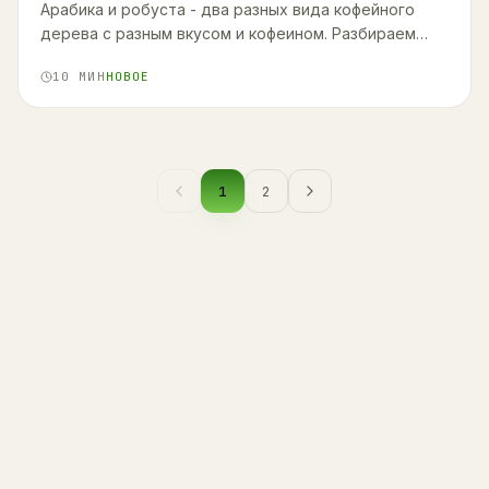
Арабика и робуста - два разных вида кофейного
дерева с разным вкусом и кофеином. Разбираем
отличия по фактам и подсказываем, как выбрать
10
МИН
НОВОЕ
свою чашку.
1
2