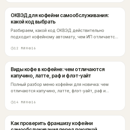
ОКВЭД для кофейни самообслуживания:
какой код выбрать
Разбираем, какой код ОКВЭД действительно
подходит кофейному автомату, чем ИП отличается
от самозанятости и патента, и что реально требует
12
МИН
16
закон при открытии точки самообслуживания.
Виды кофе в кофейне: чем отличаются
капучино, латте, раф и флэт-уайт
Полный разбор меню кофейни для новичка: чем
отличаются капучино, латте, флэт-уайт, раф и
другие напитки, таблица сравнения и решатель, что
14
МИН
16
заказать под свой вкус.
Как проверить франшизу кофейни
самообслуживания перед покупкой