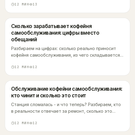
12
МИН
13
Сколько зарабатывает кофейня
самообслуживания: цифры вместо
обещаний
Разбираем на цифрах: сколько реально приносит
кофейня самообслуживания, из чего складывается
доход и почему окупаются не все точки.
12
МИН
12
Обслуживание кофейни самообслуживания:
кто чинит и сколько это стоит
Станция сломалась - и что теперь? Разбираем, кто
в реальности отвечает за ремонт, сколько это
стоит на рынке и что делает Take and Wake, чтобы
12
МИН
12
поломки не били по выручке партнёра.