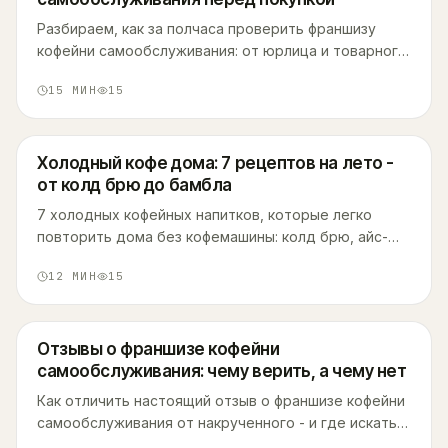
Разбираем, как за полчаса проверить франшизу
кофейни самообслуживания: от юрлица и товарного
знака до текста договора - и что делать, если
15
МИН
15
деньги уже ушли мошенникам.
Холодный кофе дома: 7 рецептов на лето -
от колд брю до бамбла
7 холодных кофейных напитков, которые легко
повторить дома без кофемашины: колд брю, айс-
латте, бамбл, эспрессо-тоник и другие. С
12
МИН
15
пропорциями и разбором ошибок.
Отзывы о франшизе кофейни
самообслуживания: чему верить, а чему нет
Как отличить настоящий отзыв о франшизе кофейни
самообслуживания от накрученного - и где искать
мнения, которые написал не сам продавец.