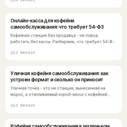
14
МИН
22
точка не заработала.
Онлайн-касса для кофейни
самообслуживания: что требует 54-ФЗ
Кофейная станция без продавца - не повод
работать без кассы. Разбираем, что требует 54-ФЗ
от автомата, как её зарегистрировать и что будет,
12
МИН
20
если этого не сделать.
Уличная кофейня самообслуживания: как
устроен формат и сколько он приносит
Уличная точка - это не станция, вынесенная на
мороз, а отапливаемый короб-киоск с кофейней
внутри. Разбираем устройство, цены, документы и
15
МИН
20
реальный доход по цифрам сети.
Кофейня самообслуживания в маленьком