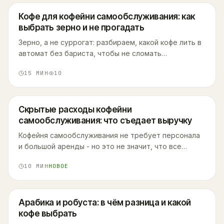
Кофе для кофейни самообслуживания: как
выбрать зерно и не прогадать
Зерно, а не суррогат: разбираем, какой кофе лить в
автомат без бариста, чтобы не сломать
кофемашину и не разочаровать гостей вкусом.
15
МИН
10
Скрытые расходы кофейни
самообслуживания: что съедает выручку
Кофейня самообслуживания не требует персонала
и большой аренды - но это не значит, что все
деньги с продаж остаются у вас. Разбираем на
10
МИН
НОВОЕ
цифрах, куда уходит вторая половина выручки.
Арабика и робуста: в чём разница и какой
кофе выбрать