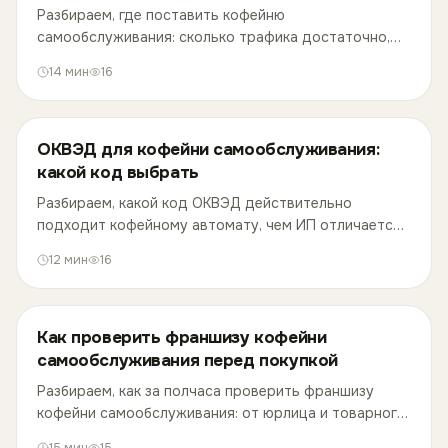
Разбираем, где поставить кофейню
самообслуживания: сколько трафика достаточно,
какие типы локаций выгоднее и что делать, если
14
мин
16
точка не заработала.
ОКВЭД для кофейни самообслуживания:
какой код выбрать
Разбираем, какой код ОКВЭД действительно
подходит кофейному автомату, чем ИП отличается
от самозанятости и патента, и что реально требует
12
мин
16
закон при открытии точки самообслуживания.
Как проверить франшизу кофейни
самообслуживания перед покупкой
Разбираем, как за полчаса проверить франшизу
кофейни самообслуживания: от юрлица и товарного
знака до текста договора - и что делать, если