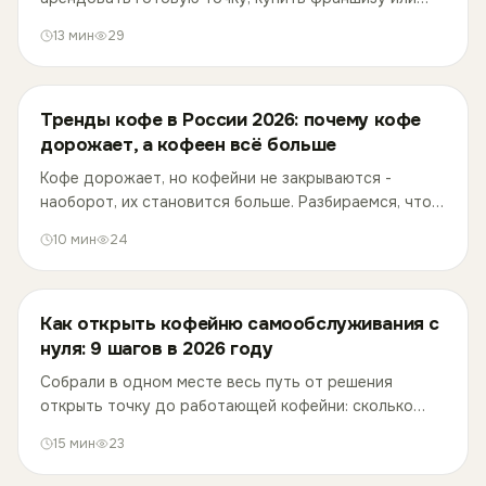
собрать всё самому. Сравниваем деньги, время и
13
мин
29
риски на реальных цифрах.
Тренды кофе в России 2026: почему кофе
дорожает, а кофеен всё больше
Кофе дорожает, но кофейни не закрываются -
наоборот, их становится больше. Разбираемся, что
происходит на рынке кофе в России в 2026 году:
10
мин
24
цены, форматы и привычки.
Как открыть кофейню самообслуживания с
нуля: 9 шагов в 2026 году
Собрали в одном месте весь путь от решения
открыть точку до работающей кофейни: сколько
вложить, какие документы оформить и как не
15
мин
23
попасть на нечестную франшизу.