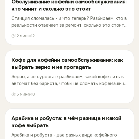
Обслуживание кофейни самообслуживания:
кто чинит и сколько это стоит
Станция сломалась - и что теперь? Разбираем, кто в
реальности отвечает за ремонт, сколько это стоит
на рынке и что делает Take and Wake, чтобы поломки
12
мин
12
не били по выручке партнёра.
Кофе для кофейни самообслуживания: как
выбрать зерно и не прогадать
Зерно, а не суррогат: разбираем, какой кофе лить в
автомат без бариста, чтобы не сломать кофемашину
и не разочаровать гостей вкусом.
15
мин
10
Арабика и робуста: в чём разница и какой
кофе выбрать
Арабика и робуста - два разных вида кофейного