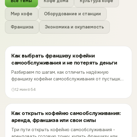
Все темы
Кофе дома
Культура кофе
Мир кофе
Оборудование и станции
Франшиза
Экономика и окупаемость
Как выбрать франшизу кофейни
самообслуживания и не потерять деньги
Разбираем по шагам, как отличить надёжную
франшизу кофейни самообслуживания от пустышки:
красные флаги, проверка франчайзера по открытым
12
мин
54
реестрам, что смотреть в договоре и сколько
реально стоит вход.
Как открыть кофейню самообслуживания:
аренда, франшиза или свои силы
Три пути открыть кофейню самообслуживания -
арендовать готовую точку, купить франшизу или