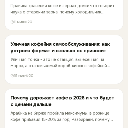
Правила хранения кофе в зёрнах дома: что говорит
наука о старении зерна, почему холодильник
вредит, а правильная заморозка помогает, и в чём
11
мин
20
держать запас.
Уличная кофейня самообслуживания: как
устроен формат и сколько он приносит
Уличная точка - это не станция, вынесенная на
мороз, а отапливаемый короб-киоск с кофейней
внутри. Разбираем устройство, цены, документы и
15
мин
20
реальный доход по цифрам сети.
Почему дорожает кофе в 2026 и что будет
с ценами дальше
Арабика на бирже пробила максимумы, в рознице
кофе прибавил 15-20% за год. Разбираем, почему
это происходит, когда подешевеет и как пить кофе