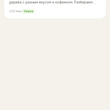
дерева с разным вкусом и кофеином. Разбираем
отличия по фактам и подсказываем, как выбрать
10
мин
Новое
свою чашку.