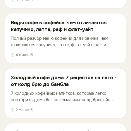
15
мин
15
деньги уже ушли мошенникам.
Виды кофе в кофейне: чем отличаются
капучино, латте, раф и флэт-уайт
Полный разбор меню кофейни для новичка: чем
отличаются капучино, латте, флэт-уайт, раф и
другие напитки, таблица сравнения и решатель, что
14
мин
15
заказать под свой вкус.
Холодный кофе дома: 7 рецептов на лето -
от колд брю до бамбла
7 холодных кофейных напитков, которые легко
повторить дома без кофемашины: колд брю, айс-
латте, бамбл, эспрессо-тоник и другие. С
12
мин
15
пропорциями и разбором ошибок.