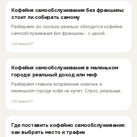
Кофейня самообслуживания без франшизы:
стоит ли собирать самому
Разбираем, во сколько реально обходится кофейня
самообслуживания без франшизы - с ценой
аппарата, скрытыми расходами и документами - и
11
мин
17
когда выгоднее взять готовое решение.
Кофейня самообслуживания в маленьком
городе: реальный доход или миф
Разбираем главное возражение новичка: в
маленьком городе кофе не купят. Спрос, реальные
цифры точек, выбор локации и сколько нужно на
11
мин
17
старт.
Где поставить кофейню самообслуживания:
как выбрать место и трафик