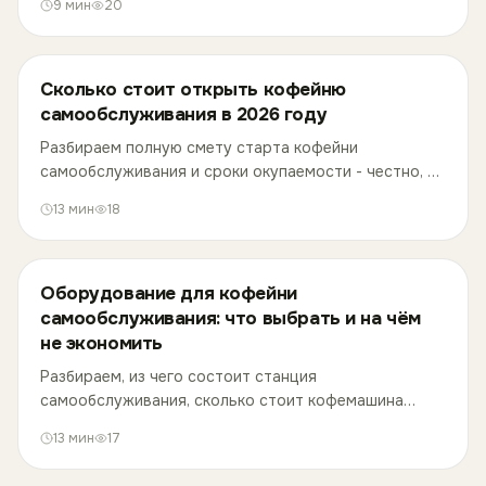
9
мин
20
без переплаты.
Сколько стоит открыть кофейню
самообслуживания в 2026 году
Разбираем полную смету старта кофейни
самообслуживания и сроки окупаемости - честно, по
статьям расходов, с реальными цифрами рынка.
13
мин
18
Оборудование для кофейни
самообслуживания: что выбрать и на чём
не экономить
Разбираем, из чего состоит станция
самообслуживания, сколько стоит кофемашина
новая и б/у, на чём чаще всего ломается
13
мин
17
оборудование и где новички теряют деньги при
выборе.